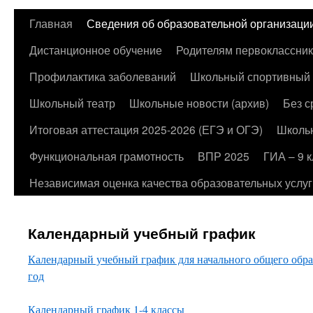
Главная
Сведения об образовательной организаци
Перейти
Дистанционное обучение
Родителям первоклассни
к
Профилактика заболеваний
Школьный спортивный 
содержимому
Школьный театр
Школьные новости (архив)
Без с
Итоговая аттестация 2025-2026 (ЕГЭ и ОГЭ)
Школь
Функциональная грамотность
ВПР 2025
ГИА – 9 
Независимая оценка качества образовательных услуг
Календарный учебный график
Календарный учебный график для начального общего обра
год
Календарный график 1-4 классы